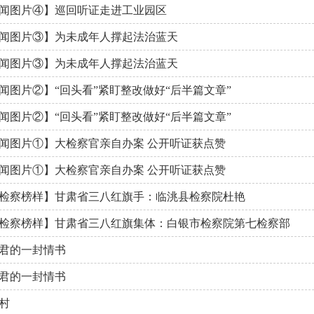
闻图片④】巡回听证走进工业园区
闻图片③】为未成年人撑起法治蓝天
闻图片③】为未成年人撑起法治蓝天
闻图片②】“回头看”紧盯整改做好“后半篇文章”
闻图片②】“回头看”紧盯整改做好“后半篇文章”
闻图片①】大检察官亲自办案 公开听证获点赞
闻图片①】大检察官亲自办案 公开听证获点赞
检察榜样】甘肃省三八红旗手：临洮县检察院杜艳
检察榜样】甘肃省三八红旗集体：白银市检察院第七检察部
君的一封情书
君的一封情书
村