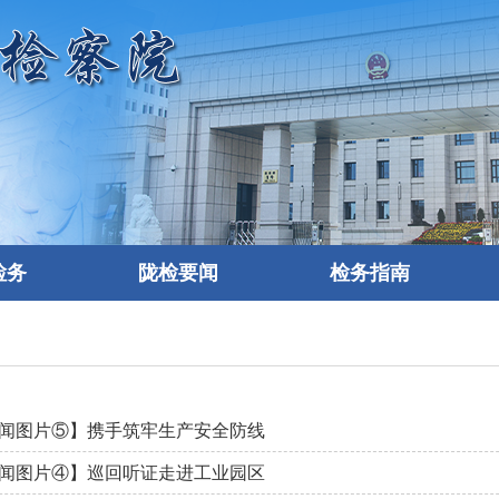
检务
陇检要闻
检务指南
闻图片⑤】携手筑牢生产安全防线
闻图片④】巡回听证走进工业园区