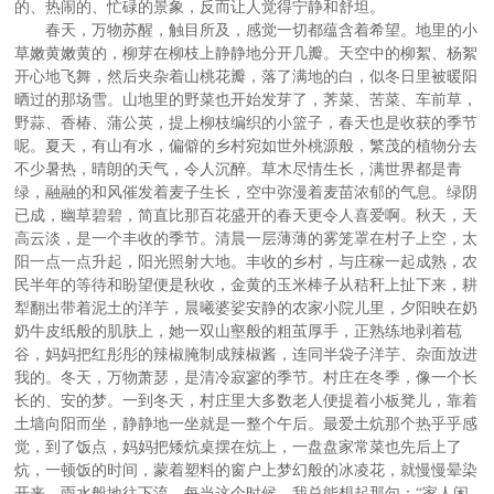
的、热闹的、忙碌的景象，反而让人觉得宁静和舒坦。
春天，万物苏醒，触目所及，感觉一切都蕴含着希望。地里的小
草嫩黄嫩黄的，柳芽在柳枝上静静地分开几瓣。天空中的柳絮、杨絮
开心地飞舞，然后夹杂着山桃花瓣，落了满地的白，似冬日里被暖阳
晒过的那场雪。山地里的野菜也开始发芽了，荠菜、苦菜、车前草，
野蒜、香椿、蒲公英，提上柳枝编织的小篮子，春天也是收获的季节
呢。夏天，有山有水，偏僻的乡村宛如世外桃源般，繁茂的植物分去
不少暑热，晴朗的天气，令人沉醉。草木尽情生长，满世界都是青
绿，融融的和风催发着麦子生长，空中弥漫着麦苗浓郁的气息。绿阴
已成，幽草碧碧，简直比那百花盛开的春天更令人喜爱啊。秋天，天
高云淡，是一个丰收的季节。清晨一层薄薄的雾笼罩在村子上空，太
阳一点一点升起，阳光照射大地。丰收的乡村，与庄稼一起成熟，农
民半年的等待和盼望便是秋收，金黄的玉米棒子从秸秆上扯下来，耕
犁翻出带着泥土的洋芋，晨曦婆娑安静的农家小院儿里，夕阳映在奶
奶牛皮纸般的肌肤上，她一双山壑般的粗茧厚手，正熟练地剥着苞
谷，妈妈把红彤彤的辣椒腌制成辣椒酱，连同半袋子洋芋、杂面放进
我的。冬天，万物萧瑟，是清冷寂寥的季节。村庄在冬季，像一个长
长的、安的梦。一到冬天，村庄里大多数老人便提着小板凳儿，靠着
土墙向阳而坐，静静地一坐就是一整个午后。最爱土炕那个热乎乎感
觉，到了饭点，妈妈把矮炕桌摆在炕上，一盘盘家常菜也先后上了
炕，一顿饭的时间，蒙着塑料的窗户上梦幻般的冰凌花，就慢慢晕染
开来，雨水般地往下流。每当这个时候，我总能想起那句：“家人闲