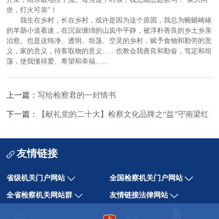
坐，灯火可亲”！
我生在乡村，长在乡村，或许是因为这个原因，我总为蜿蜒崎岖
的羊肠小道着迷，在沉寂缠绵的山岚中平静，被淳朴善良的乡土乡亲
治愈。也是这纯净、透明、坦荡、空灵的乡村，赋予食物和勤劳的意
义，家的意义，待客取物的意义……也教会我善良和勤奋，笃定和坦
荡，使我懂得爱、希望和幸福……
上一篇：
写给检察君的一封情书
下一篇：
【献礼党的二十大】检察文化品牌之“益”守南梁红
友情链接
省级机关门户网站
全国检察机关门户网站
全省检察机关网站群
友情链接法律网站