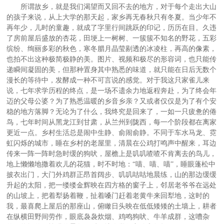
所谓故乡，就是我们渴望而又回不去的地方，对于每个走出大山
的孩子来说，从上大学的那天起，家乡再无春秋只有冬夏。当少年不
再年少，儿时的童趣，就成了字里行间跳跃的印记，历历在目。久违
了房前屋后盛放的杏花，田埂上一树树、一簇簇不知名的野花，五彩
缤纷、绚丽多彩的秋色，寒冬腊月晶莹剔透的冰凌柱，再高的像素，
也拍不出这种极简极静的美。图片、视频和极尽的形容词，也只能传
递瞬间凝固的美，但那种置身其中熟悉的味道，就只能在日后无数个
漫长的等待中，发酵成一种不可言说的感觉。对于我这只家雀儿来
说，七年求学历程的终点，是一场不遗余力地返程奔赴，为了终会年
迈的父母公婆？为了熟悉温暖的乡音乡亲？又或者仅仅是为了有个安
稳的地方落脚？无论为了什么，我终究是回来了，一如一只疲惫的倦
鸟，七年时间从黑龙江到甘肃，从兰州到陇西，每一个阶段都在离家
更近一点。乡村生活总是闹中生静、俞闹俞静。不同于车水马龙、霓
虹闪烁的城市，睡在乡村的老屋里，清晨在公鸡打鸣声中醒来，耳边
传来一阵一阵时急时缓的狗吠，屋檐上是叽叽喳喳不肯离去的鸟儿，
地上懒懒地撒着欢儿的花猫，时不时地：“喵、喵、喵”，睡眼蓬松中
披衣出门，大门外鸡群正昂首阔步、叽叽咕咕地晨练，山的那边缓缓
升起的太阳，把一缕缕金辉映在四方格的窗子上，邻居老爷爷在远处
的山坡上，把着犁扬着鞭，扯着嗓门赶着老黄牛来回犁地，这时的
我，最喜爬上屋后的那座山，俯瞰日头映在低低矮矮的土墙上，耕者
在纵横田野间劳作，眼底袅袅炊烟、鸡鸣狗吠、牛羊成群，这嘈杂