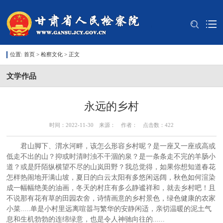
位置:
首页
>
检察文化
> 正文
文学作品
永远的乡村
时间：2022-11-30 来源： 作者： 点击数：
422
君山脚下、渭水河畔，该怎么形容乡村呢？是一座又一座或高或
低走不出的山？抑或时清时浊不干涸的泉？是一条条走不完的羊肠小
道？或是阡陌纵横望不尽的山岚田野？我总觉得，如果你想知道春花
怎样热闹地开满山坡，夏日的白云太阳有多悠闲远阔，秋色如何渲染
成一幅幅绝美的油画，冬天的村庄有多么静谧祥和，就去乡村吧！且
不说那有花有草的田园农舍，诗情画意的乡村景色，绿色健康的农家
小菜.....单是小村里远离喧嚣与繁华的安静闲适，亲切温暖的泥土气
息和生机勃勃的连绵绿意，也是令人神驰向往的......