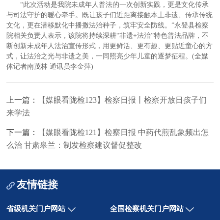
“此次活动是我院未成年人普法的一次创新实践，更是文化传承
与司法守护的暖心牵手。既让孩子们近距离接触本土非遗、传承传统
文化，更在潜移默化中播撒法治种子，筑牢安全防线。”永登县检察
院相关负责人表示，该院将持续深耕“非遗+法治”特色普法品牌，不
断创新未成年人法治宣传形式，用更鲜活、更有趣、更贴近童心的方
式，让法治之光与非遗之美，一同照亮少年儿童的逐梦征程。(全媒
体记者南茂林 通讯员李金萍)
上一篇：
【媒眼看陇检123】检察日报丨检察开放日孩子们
来学法
下一篇：
【媒眼看陇检121】检察日报 中药代煎乱象频出怎
么治 甘肃皋兰：制发检察建议督促整改
友情链接
省级机关门户网站
全国检察机关门户网站