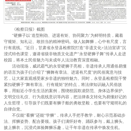
《检察日报》截图
“硬狮子以‘造型刚劲、进退有矩、协同聚力’为鲜明特质，藏着
守规矩、知礼让、敢担当的精神密码。做人如舞狮，心中有尺度，言
行有底线。”近日，甘肃省永登县检察院打造“非遗文化+法治宣讲”沉
浸式特色课堂，邀请省级非物质文化遗产“永登硬狮子舞”传承人走进
校园，将本土民俗魅力与未成年人法治教育深度相融。
活动现场，威武霸气的永登硬狮子亮相，非遗传承人用通俗易懂
的语言为孩子们介绍了“狮舞有章法、进退有尺度”的民俗寓意与技
艺，让大家直观感受家乡非遗的独特魅力。同时，永登县检察院干警
紧扣硬狮子“舞有章法、行有规矩”的特点，将法律知识融入民俗故
事，用贴近小学生生活的案例，围绕校园欺凌防范、身体边界保护、
文明交往礼仪、行为底线意识等内容，把法律条文转化为易懂好记的
人生哲理，引导孩子们既要有狮子般的勇敢坚毅，也要有守规明礼的
自律自觉。
不仅能“看狮”还能“学狮”，传承人手把手教学，耐心示范基础步
法、挥狮姿势、配合要领。孩子们满怀好奇、踊跃参与，戴上狮头、
披上狮衣，沉浸式体验舞狮乐趣，让千年非遗在传承中焕发生机。