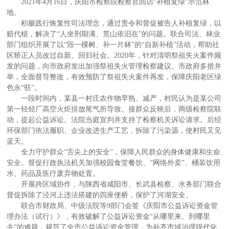
2021年4月16日，庆阳市检察院检察官回访“补植复绿”示范林
地。
积极践行恢复性司法理念，通过责令和督促被告人补植复绿，以
赔代植，解决了“人坐刑期满、荒山依旧在”的问题。联合司法、林业
部门组织开展了以“毁一棵树、补一片林”的“自新补植”活动，帮助社
区矫正人员改过自新、回归社会。2020年，针对清明祭祖失火案件频
发的问题，向市政府发出加强祭祖失火管理检察建议。市政府多措并
举，全面督导整改，有效预防了祭祖失火案件再发，保障庆阳老区绿
色永“驻”。
一段时间内，某县一村庄农作物早熟、减产，村民认为是某公司
第一轻烃厂高空火炬排放尾气所导致。接群众反映后，两级检察院联
动，提起公益诉讼。法院当庭宣判并支持了检察机关诉讼请求。后经
环保部门依法履职、企业改进生产工艺，拆除了污染源，使村民又见
蓝天。
全力守护群众“舌尖上的安全”，保障人民群众的身体健康和生命
安全。督促行政执法机关加强校园食堂餐饮、“网络外卖”、桶装饮用
水、药品及医疗废弃物处置。
开展跨区域协作，与陕西省咸阳市、长武县检察、水务部门联合
督促拆除了泾河上违法搭建的四座便桥，保护了河湖安全。
联合市财政局、中级法院等9部门会签《庆阳市公益诉讼资金管
理办法（试行）》，有效破解了公益诉讼资金“从哪里来、到哪里
去”的难题，规范了全市公益诉讼资金管理，为补齐市域治理现代化