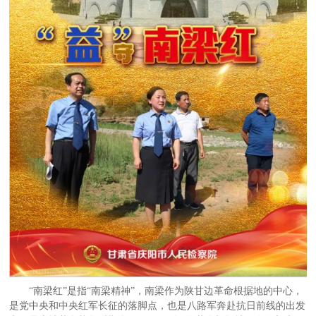
“南梁红”是指“南梁精神”，南梁作为陕甘边革命根据地的中心，
是党中央和中央红军长征的落脚点，也是八路军奔赴抗日前线的出发