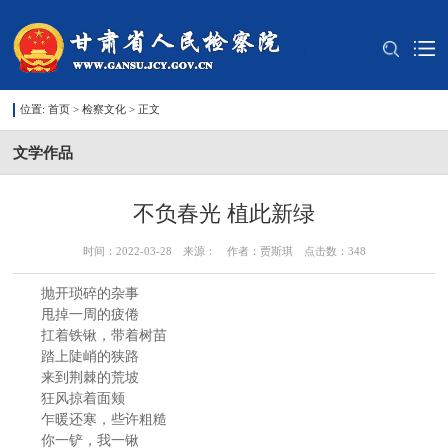
位置:
首页
>
检察文化
> 正文
文学作品
不负春光 植此新绿
时间：2022-03-28 来源： 作者：贾斯琪 点击数：
348
抛开琐碎的杂事
甩掉一周的疲倦
扛着铁锹，带着树苗
踏上陡峭的狭路
来到荆棘的荒坡
狂风掠着面颊
乍暖还寒，些许粗糙
你一铲，我一锹