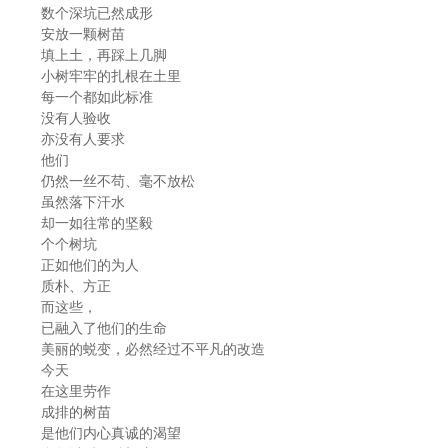
数个深坑已然成形
安放一颗树苗
填上土，再踩上几脚
小树牢牢的扎根在土里
每一个都如此标准
没有人验收
亦没有人要求
他们
仍然一丝不苟、毫不放松
虽然落下汗水
却一如往常的坚毅
个个树坑
正如他们的为人
质朴、方正
而这些，
已融入了他们的生命
美丽的蜕变，必然经过不平凡的改造
今天
在这里劳作
成排的树苗
是他们内心真诚的渴望