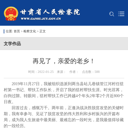
位置:
首页
>
检察文化
> 正文
文学作品
再见了，亲爱的老乡！
时间：2022-01-25 来源： 作者： 点击数：
588
2019年11月27日，我被组织选派到两当县站儿巷镇管江河村任驻
村第一书记、帮扶工作队长，开启了我的驻村帮扶生涯。时光荏苒，
白驹过隙。转眼间，驻村帮扶工作已跨越4个年头2年零2个月近800个
日夜。
回首过去，感慨万千。两年前，正逢决战决胜脱贫攻坚的关键时
期，我有幸参与、见证了脱贫攻坚的伟大胜利和乡村振兴的开篇布
局，成为我人生旅途中最美丽、最难忘的一段时光，是我最值得珍藏
的一段经历。