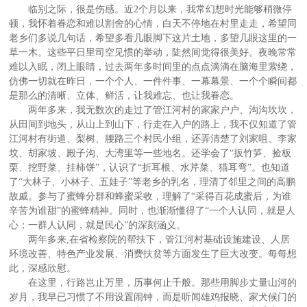
临别之际，很是伤感。近2个月以来，我常幻想时光能够稍微停
顿，我怀着眷恋和难以割舍的心情，白天不停地在村里走走，希望同
老乡们多说几句话，希望多看几眼脚下这片土地，多望几眼这里的一
草一木。这些平日里司空见惯的举动，陡然间觉得很美好。夜晚常常
难以入眠，闭上眼睛，过去两年多时间里的点点滴滴在脑海里萦绕，
仿佛一切就在昨日，一个个人、一件件事、一幕幕景、一个个瞬间都
是那么的清晰、立体、鲜活，让我难忘、也让我眷恋。
两年多来，我无数次的走过了管江河村的家家户户、沟沟坎坎，
从田间到地头，从山上到山下，行走在入户的路上，我不仅知道了管
江河村有街道、梨树、腰路三个村民小组，还弄清楚了刘家咀、李家
坟、胡家坡、殿子沟、大湾里等一些地名。还学会了“扳竹笋、捡板
栗、挖野菜、挂柿饼”，认识了“折耳根、水芹菜、猫耳弯”。也知道
了“大林子、小林子、五娃子”等老乡的乳名，理清了邻里之间的高鹏
故戚。参与了蜜蜂分群和蜂蜜采收，理解了“采得百花成蜜后，为谁
辛苦为谁甜”的蜜蜂精神。同时，也渐渐懂得了“一个人认同，就是人
心；一群人认同，就是民心”的深刻涵义。
两年多来,在省检察院的帮扶下，管江河村基础设施建设、人居
环境改善、特色产业发展、消费扶贫等方面发生了巨大改变。每每想
此，深感欣慰。
在这里，行路岂止万里，历事何止千般。那些用脚步丈量山河的
岁月，我早已习惯了不用设置闹钟，而是听闻雄鸡报晓、家犬候门的