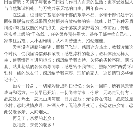
田园情调；习惯了与老乡们日出而作日入而息的生活；更享受这里人
与自然和谐相处、与万物共享天地的自由。两年多来，
在这里，也目睹了基层乡镇干部的艰辛不易。乡镇干部们处于巩
固拓展脱贫攻坚成果同乡村振兴有效衔接的第一战线，处于各种矛盾
纠纷和利益权衡的风口浪尖，处于落实决策部署的工作前沿，传递、
落实着上级的“千条线”，任务繁多责任重大。很多干部生病自己扛，
家事往后拖，大小困难瞒，从不叫苦连天、抱怨连连。
天空没有翅膀的痕迹，而我已飞过。感恩这方热土，教我读懂这
个时代，使我懂得信仰和敬畏；感恩淳朴的老乡，教我体验别样人
生，使我懂得奋进和担当；感恩给予我支持、关怀的省检察院、两当
县、站儿巷镇的各位领导同事，感恩给予我帮助、照顾的村“两委”和
驻村一线的战友们，感恩给予我宽容、理解的家人，这份情谊必将铭
记于心。
如今一转身，一切精彩皆成昨日记忆；匆匆一回眸，所有风景皆
成诗和远方。一切早已开始，一切尚未结束，今后，无论走到何方，
必恋这方热土，恋此山川河流、日月星辰；无论身在何处，必恋这座
小村，恋此激情岁月、杯酒人生；无论岁月变迁，必恋这份乡情，恋
此父老乡亲、人间烟火。
再见了，亲爱的老乡！
祝福您，亲爱的老乡！