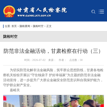
位置:
首页
>
陇检要闻
>
陇检时空
> 正文
陇检时空
防范非法金融活动，甘肃检察在行动（三）
时间：2026-07-02 来源： 作者： 点击数：
58
为切实防范化解非法金融风险，筑牢群众思想防线，甘肃各地检
察机关纷纷开展以“守住钱袋子 护好幸福家”为主题的防范非法金融
活动宣传，进一步提升广大群众金融安全防范意识和自我保护能力，
守护群众财产安全。
嘉峪关