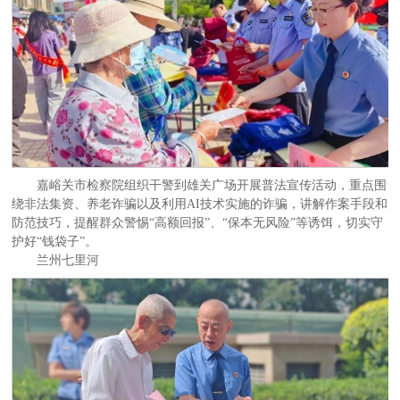
嘉峪关市检察院组织干警到雄关广场开展普法宣传活动，重点围
绕非法集资、养老诈骗以及利用AI技术实施的诈骗，讲解作案手段和
防范技巧，提醒群众警惕“高额回报”、“保本无风险”等诱饵，切实守
护好“钱袋子”。
兰州七里河