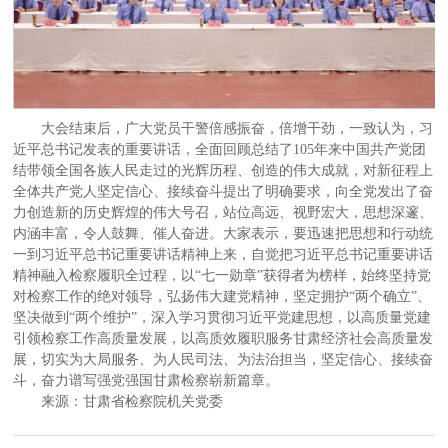
大会结束后，广大党员干警倍感振奋，倍增干劲，一致认为，习
近平总书记发表的重要讲话，全面回顾总结了105年来中国共产党团
结带领全国各族人民走过的光辉历程、创造的伟大成就，对新征程上
全体共产党人坚定信心、接续奋斗提出了明确要求，向全党发出了奋
力创造新的历史辉煌的伟大号召，站位高远、视野宏大，思想深邃、
内涵丰富，令人鼓舞、催人奋进。大家表示，要迅速把思想和行动统
一到习近平总书记重要讲话精神上来，自觉把习近平总书记重要讲话
精神融入检察履职全过程，以“七一勋章”获得者为榜样，始终坚持党
对检察工作的绝对领导，弘扬伟大建党精神，坚定拥护“两个确立”、
坚决做到“两个维护”，深入学习贯彻习近平党建思想，以高质量党建
引领检察工作高质量发展，以高质效履职服务甘肃经济社会高质量发
展，切实为大局服务、为人民司法、为法治担当，坚定信心、接续奋
斗，奋力谱写强党强国甘肃检察崭新篇章。
来源：甘肃省检察院机关党委