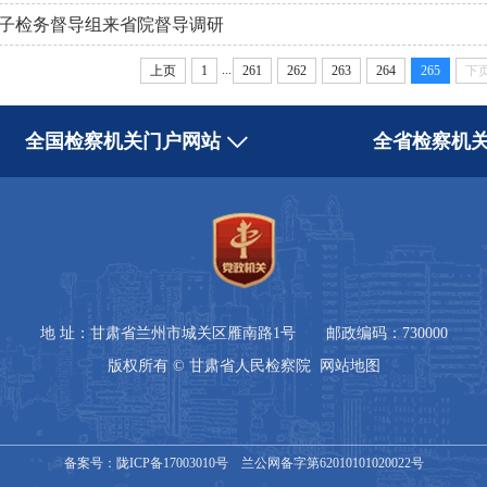
子检务督导组来省院督导调研
...
上页
1
261
262
263
264
265
下
全国检察机关门户网站
全省检察机
地 址：甘肃省兰州市城关区雁南路1号 邮政编码：730000
版权所有 © 甘肃省人民检察院
网站地图
备案号：
陇ICP备17003010号
兰公网备字第62010101020022号