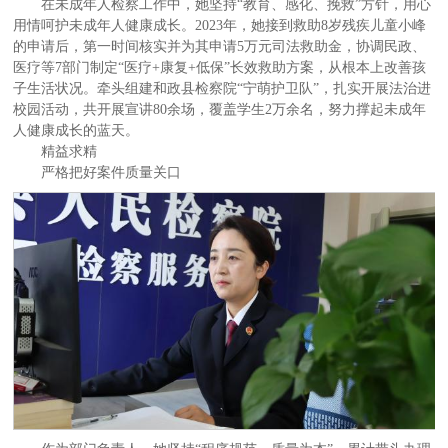
在未成年人检察工作中，她坚持“教育、感化、挽救”方针，用心
用情呵护未成年人健康成长。2023年，她接到救助8岁残疾儿童小峰
的申请后，第一时间核实并为其申请5万元司法救助金，协调民政、
医疗等7部门制定“医疗+康复+低保”长效救助方案，从根本上改善孩
子生活状况。牵头组建和政县检察院“宁萌护卫队”，扎实开展法治进
校园活动，共开展宣讲80余场，覆盖学生2万余名，努力撑起未成年
人健康成长的蓝天。
精益求精
严格把好案件质量关口