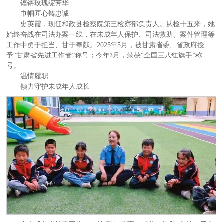
铿锵玫瑰绽芳华
巾帼匠心铸忠诚
史英霞，现任和政县检察院第三检察部负责人。从检十五来，她
始终奋战在司法办案一线，在未成年人保护、司法救助、案件管理等
工作中勇于担当、甘于奉献。2025年5月，被甘肃省委、省政府授
予“甘肃省先进工作者”称号；今年3月，荣获“全国三八红旗手”称
号。
温情履职
倾力守护未成年人成长