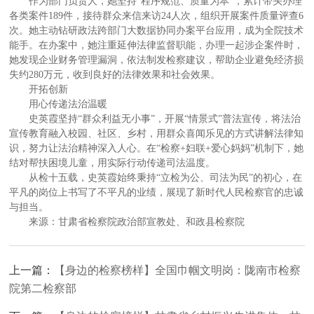
作为部门负责人，她坚持“程序规范、质量为本”，累计带头办理
各类案件189件，接待群众来信来访24人次，组织开展案件质量评查6
次。她主动钻研政法跨部门大数据协同办案平台应用，成为全院技术
能手。在办案中，她注重延伸法律监督职能，办理一起涉企案件时，
她发现企业财务管理漏洞，依法制发检察建议，帮助企业避免经济损
失约280万元，收到良好的法律效果和社会效果。
开拓创新
用心传递法治温暖
史英霞坚持“群众利益无小事”，开展“情景式”普法宣传，将法治
宣传教育融入校园、社区、乡村，用群众喜闻乐见的方式讲解法律知
识，努力让法治精神深入人心。在“检察+妇联+爱心妈妈”机制下，她
结对帮扶困境儿童，用实际行动传递司法温度。
从检十五载，史英霞始终秉持“立检为公、司法为民”的初心，在
平凡的岗位上书写了不平凡的业绩，展现了新时代人民检察官的忠诚
与担当。
来源：甘肃省检察院政治部宣教处、和政县检察院
上一篇：
【身边的检察榜样】全国巾帼文明岗：陇南市检察
院第二检察部