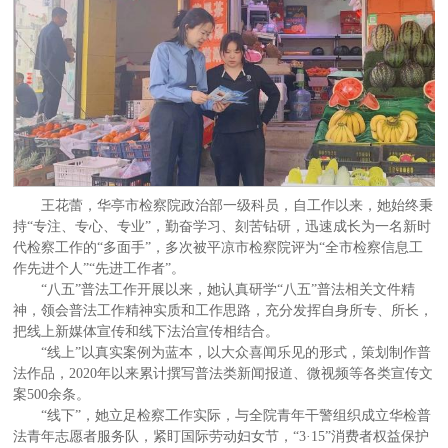
王花蕾，华亭市检察院政治部一级科员，自工作以来，她始终秉
持“专注、专心、专业”，勤奋学习、刻苦钻研，迅速成长为一名新时
代检察工作的“多面手”，多次被平凉市检察院评为“全市检察信息工
作先进个人”“先进工作者”。
“八五”普法工作开展以来，她认真研学“八五”普法相关文件精
神，领会普法工作精神实质和工作思路，充分发挥自身所专、所长，
把线上新媒体宣传和线下法治宣传相结合。
“线上”以真实案例为蓝本，以大众喜闻乐见的形式，策划制作普
法作品，2020年以来累计撰写普法类新闻报道、微视频等各类宣传文
案500余条。
“线下”，她立足检察工作实际，与全院青年干警组织成立华检普
法青年志愿者服务队，紧盯国际劳动妇女节，“3·15”消费者权益保护