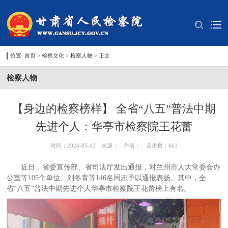
位置:
首页
>
检察文化
>
检察人物
> 正文
检察人物
【身边的检察榜样】 全省“八五”普法中期
先进个人：华亭市检察院王花蕾
时间：2024-05-13 来源： 作者： 点击数：
663
近日，省委宣传部、省司法厅发出通报，对兰州市人大常委会办
公室等105个单位、刘冬青等146名同志予以通报表扬。其中，全
省“八五”普法中期先进个人华亭市检察院王花蕾榜上有名。