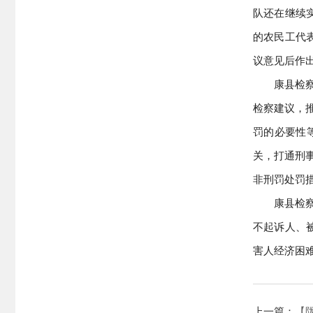
队还在继续
的农民工代
议意见后作
康县检
检察建议，
罚的必要性
关，打通刑
非刑罚处罚
康县检
不起诉人、
害人经济困
上一篇：
【