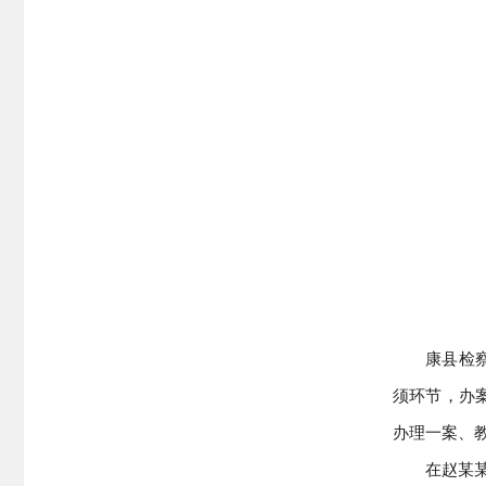
康县检
须环节，办
办理一案、
在赵某