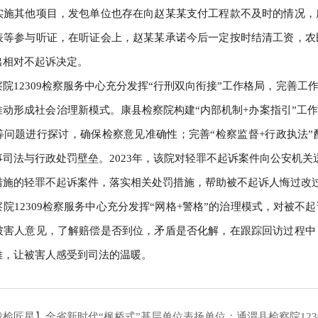
实施其他项目，发包单位也存在向赵某某支付工程款不及时的情况，
表等参与听证，在听证会上，赵某某承诺今后一定按时结清工资，农
出相对不起诉决定。
察院12309检察服务中心充分发挥“行刑双向衔接”工作格局，完善
推动形成社会治理新模式。康县检察院构建“内部机制+办案指引”工
等问题进行探讨，确保检察意见准确性；完善“检察监督+行政执法
事司法与行政处罚壁垒。2023年，该院对轻罪不起诉案件向公安机
措施的轻罪不起诉案件，落实相关处罚措施，帮助被不起诉人悔过改
察院12309检察服务中心充分发挥“网格+警格”的治理模式，对被
被害人意见，了解赔偿是否到位，矛盾是否化解，在跟踪回访过程中
难，让被害人感受到司法的温暖。
陇检匠星】全省新时代“枫桥式”基层单位表扬单位：通渭县检察院123