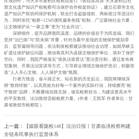
区域协作，与天水市麦积区检察院签订《敦煌莫高窟·天水麦积山石
窟文化遗产知识产权检察司法保护合作框架协议》，建立石窟寺文化
遗产知识产权协同保护机制，联合打击盗版侵权、商标抢注等违法行
为，同时依托“检察+12345便民服务热线”机制，广泛吸纳社会力量，
让文物保护从“一家之事”变为“社会共治”。
深耕细作，提升品牌惠民温度。品牌的价值在于为民造福。我们
坚持“治已病”与“防未病”并重，针对办案中发现的文物保护规划滞
后、监管漏洞等问题，依法制发检察建议推动社会治理，如就旱峡玉
矿遗址保护缺位问题，推动将其列为县级文物保护单位，填补了保护
空白。同时，我院严格落实“谁执法谁普法”普法责任制，通过发布典
型案例、开展法治宣讲等方式，引导群众增强文物保护意识，积极营
造“人人关心文物、人人保护文物”氛围。
行者方致远，奋斗路正长。站在新的历史起点，我院将继续深
耕“敦煌经验”，以高质效办好每一个案件的实际行动，持续擦亮“检
守敦煌”品牌，不断赓续丝路文脉，做实检察担当，为建设更高水平
的平安敦煌、法治敦煌贡献检察力量。(作者：王凯军 作者单位：甘
肃省敦煌市检察院 )
上一篇：
【媒眼看陇检148】法治日报丨甘肃临洮检察构建
全链条民事执行监督体系