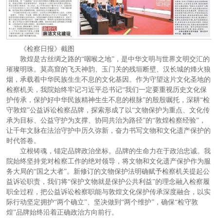
《检察日报》截图
敦煌是古丝绸之路的“咽喉之地”，是中华文明与世界文明交汇的
璀璨明珠。莫高窟的飞天神韵、玉门关的残垣断壁、汉长城的烽火狼
烟，承载着中华民族生生不息的文化基因。作为守望这片文化圣地的
检察机关，我院始终牢记习近平总书记“我们一定要重视历史文化保
护传承，保护好中华民族精神生生不息的根脉”的殷殷嘱托，深耕“检
守敦煌”公益诉讼检察品牌，探索形成了以“文物保护为重点、文化传
承为目标、公益守护为支撑、协同共治为路径”的“敦煌检察经验”，
让千年文脉在法治守护中历久弥新，奋力书写文物和文化遗产保护的
时代答卷。
立根铸魂，锚定品牌政治坐标。品牌的生命力在于政治忠诚。我
院始终坚持党对检察工作的绝对领导，将文物和文化遗产保护作为服
务大局的“国之大者”。新修订的文物保护法明确赋予检察机关提起公
益诉讼职责，我们将“保护文物就是保护公共利益”的理念融入检察履
职全过程，把公益诉讼检察职能与敦煌文化保护传承深度融合，以实
际行动坚定拥护“两个确立”、坚决做到“两个维护”，确保“检守敦
煌”品牌始终沿着正确政治方向前行。