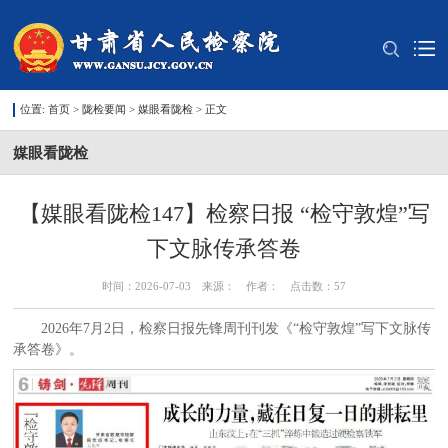
位置:
首页
>
陇检要闻
>
媒眼看陇检
> 正文
媒眼看陇检
【媒眼看陇检147】检察日报 “检守敦煌”写
下文脉传承答卷
时间：2026-07-03 来源： 作者： 点击数：
57
2026年7月2日，检察日报先锋周刊刊发《“检守敦煌”写下文脉传
承答卷》。