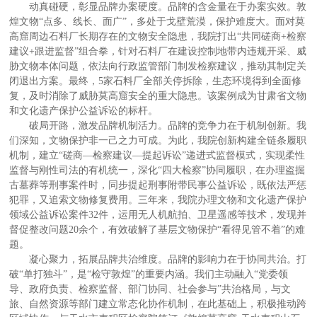
动真碰硬，彰显品牌办案硬度。品牌的含金量在于办案实效。敦
煌文物“点多、线长、面广”，多处于戈壁荒漠，保护难度大。面对莫
高窟周边石料厂长期存在的文物安全隐患，我院打出“共同磋商+检察
建议+跟进监督”组合拳，针对石料厂在建设控制地带内违规开采、威
胁文物本体问题，依法向行政监管部门制发检察建议，推动其制定关
闭退出方案。最终，5家石料厂全部关停拆除，生态环境得到全面修
复，及时消除了威胁莫高窟安全的重大隐患。该案例成为甘肃省文物
和文化遗产保护公益诉讼的标杆。
破局开路，激发品牌机制活力。品牌的竞争力在于机制创新。我
们深知，文物保护非一己之力可成。为此，我院创新构建全链条履职
机制，建立“磋商—检察建议—提起诉讼”递进式监督模式，实现柔性
监督与刚性司法的有机统一，深化“四大检察”协同履职，在办理盗掘
古墓葬等刑事案件时，同步提起刑事附带民事公益诉讼，既依法严惩
犯罪，又追索文物修复费用。三年来，我院办理文物和文化遗产保护
领域公益诉讼案件32件，运用无人机航拍、卫星遥感等技术，发现并
督促整改问题20余个，有效破解了基层文物保护“看得见管不着”的难
题。
凝心聚力，拓展品牌共治维度。品牌的影响力在于协同共治。打
破“单打独斗”，是“检守敦煌”的重要内涵。我们主动融入“党委领
导、政府负责、检察监督、部门协同、社会参与”共治格局，与文
旅、自然资源等部门建立常态化协作机制，在此基础上，积极推动跨