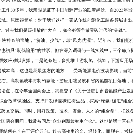
术工作30多年，我亲眼见证了中国能源产业的跌宕起伏。自2023
领域。原因很简单：对于我们这样一家从传统能源化工装备领域走出
”。过去我们是碳排放的“大户”，如今必须争做零碳时代的“先锋”。
一块神奇的宝地，“贫油、少气”，却“风光优渥”。近年来，我们
业也初具“制储输用”的雏形。但在深入调研与一线实践中，三个痛点
集群效应难以发挥；二是链条短，多扎堆上游制氢、储氢，下游应用场
是成本高，这也是我最焦虑的地方——受新能源电价波动影响，当前
克左右。高制氢成本将制约氢能下游应用端发展和省内氢能项目落地，
些堵点，在今年全国两会上，我提交了《关于促进甘肃省氢能产业发
”综合改革试验区。支持开发绿氢碳汇衍生品，探索“绿氢+碳汇”组
氢跨区交易。同时，用好政策、技术、资金、人才的“组合拳”，把这
全国两会期间，我常被问及“企业创新最看重什么”。这也是我一直在
。症结何在？在于评价导向。过去高校重论文、轻转化，而现在，考