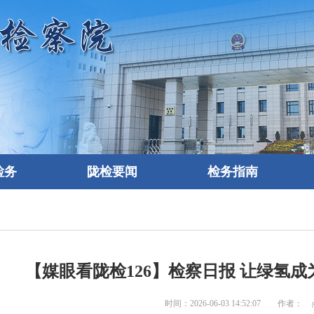
检务
陇检要闻
检务指南
【媒眼看陇检126】检察日报 让绿氢
时间：2026-06-03 14:52:07 作者