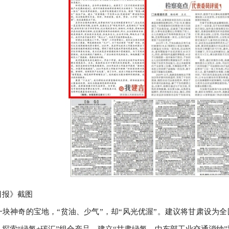
日报》截图
一块神奇的宝地，“贫油、少气”，却“风光优渥”。建议将甘肃设为
探索“绿氢+碳汇”组合产品，建立“甘肃绿氢—中东部工业交通消纳