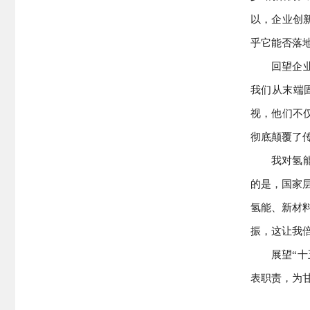
以，企业创
乎它能否落
回望企
我们从末端
视，他们不
彻底颠覆了
我对氢
的是，国家层
氢能、新材
振，这让我
展望“
表职责，为