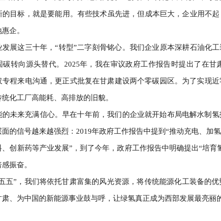
新的目标，就是要能用。有些技术虽先进，但成本巨大，企业用不起
地惠企。
业发展这三十年，“转型”二字刻骨铭心。我们企业原本深耕石油化工
固碳转向源头替代。2025年，我在审议政府工作报告时提出了在
仅专程来电沟通，更正式批复在甘肃建设两个零碳园区。为了实现近
传统化工厂高能耗、高排放的旧貌。
能的未来充满信心。早在十年前，我们的企业就开始布局电解水制氢
面的信号越来越强烈：2019年政府工作报告中提到“推动充电、加氢
料、创新药等产业发展”，到了今年，政府工作报告中明确提出“培育
倍感振奋。
十五五”，我们将依托甘肃富集的风光资源，将传统能源化工装备的
甘肃、为中国的新能源事业鼓与呼，让绿氢真正成为西部发展最亮丽的