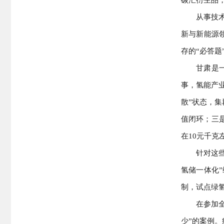
从事技
新与新能源
存的“必答题
甘肃是
事，氢能产
散”状态，
值闭环；三
在10元千
针对这
氢储一体化
制，试点绿
在参加
少”的案例