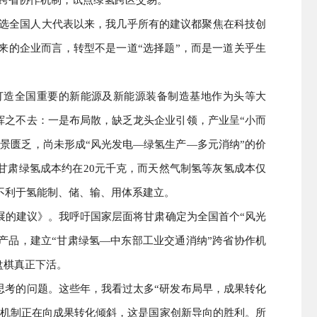
年当选全国人大代表以来，我几乎所有的建议都聚焦在科技创
来的企业而言，转型不是一道“选择题”，而是一道关乎生
把打造全国重要的新能源及新能源装备制造基地作为头等大
挥之不去：一是布局散，缺乏龙头企业引领，产业呈“小而
景匮乏，尚未形成“风光发电—绿氢生产—多元消纳”的价
甘肃绿氢成本约在20元千克，而天然气制氢等灰氢成本仅
不利于氢能制、储、输、用体系建立。
展的建议》。我呼吁国家层面将甘肃确定为全国首个“风光
合产品，建立“甘肃绿氢—中东部工业交通消纳”跨省协作机
盘棋真正下活。
思考的问题。这些年，我看过太多“研发布局早，成果转化
核机制正在向成果转化倾斜，这是国家创新导向的胜利。所