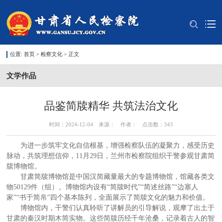
位置:
首页
>
检察文化
> 正文
文学作品
​品鉴简牍精华 共筑法治文化
时间：2024-12-04 来源： 作者： 点击数：
343
为进一步筑牢文化自信根基，增强检察队伍的凝聚力，感受历史
脉动，共筑理想信仰，11月29日，兰州市检察院组织干警参观甘肃简
牍博物馆。
甘肃简牍博物馆是中国汉简藏量最大的专题博物馆，馆藏各类文
物50129件（组）。博物馆内设有“简牍时代”“简述丝路”“边塞人
家”“书于简帛”四个基本陈列，全面展示了简牍文化的魅力和价值。
博物馆内，干警们认真聆听了讲解员的引导解说，观摩了出土于
甘肃的秦汉时期木简实物。这些简牍历经千年沧桑，记录着古人的智