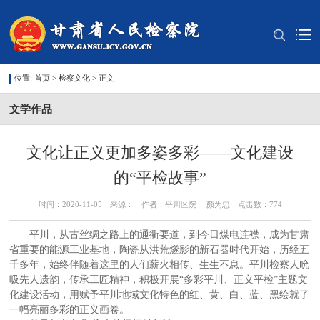
位置:
首页
>
检察文化
> 正文
文学作品
文化让正义更加多姿多彩——文化建设
的“平检故事”
时间：2020-11-05 来源： 作者：平川区院 颜为忠 点击数：
774
平川，从古丝绸之路上的通衢要道，到今日煤电连襟，成为甘肃
省重要的能源工业基地，陶瓷从洪荒燧影的新石器时代开始，历经五
千多年，始终伴随着这里的人们薪火相传、生生不息。平川检察人吮
吸先人遗韵，传承工匠精神，积极开展“多彩平川、正义平检”主题文
化建设活动，用赋予平川地域文化特色的红、黄、白、蓝、黑绘就了
一幅亮丽多彩的正义画卷。