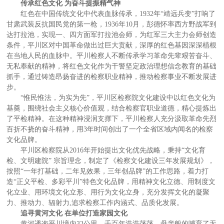
传承红色文化 为奋斗提振精气神
红色在中国传统文化中代表血脉传承，1932年“靖远兵变”打响了
甘肃武装反抗国民党的第一枪，1936年10月，彭德怀率西方野战军到
达打拉池，实现一、四方面军打拉池会师，为红军三大主力会师创造
条件，平川区对中国革命做出过巨大贡献，深厚的红色基因深深植根
在当地人民的血脉中。平川检察人不断传承学习革命先辈艰苦奋斗、
无私奉献的精神，将红色文化作为干警坚定政治理想信念教育的基础
抓手，通过铸造昂扬奋进的检察职业精神，推动检察事业不断发展进
步。
“惟民惟法，为实为先”，平川区检察院文化建设中以红色文化为
基奠，围绕社会主义核心价值观，结合检察官职业道德，精心提炼出
了平检精神。在这种精神浸润支撑下，平川检察人充分汲取革命先烈
百折不挠的奋斗精神，用3年时间创出了一个全省区域内闻名的检察
文化品牌。
平川区检察院从2016年开始提出文化优先战略，秉持“文化育
检、文明建院” 宗旨理念，制定了《检察文化建设三年发展规划》，
按照“一年打基础，二年见效果，三年创品牌”的工作思路，着力打
造“正义平检、多彩平川”特色文化品牌，用精神文化立德、用制度文
化立业、用环境文化立形、用行为文化立身，充分发挥文化的凝聚
力、推动力、辐射力,追求检察工作内涵式、品质化发展。
追寻黄河文化 在单位打造家园文化
黄河逶迤平川境内32公里，千百年浩浩荡荡，母亲般的哺育了无