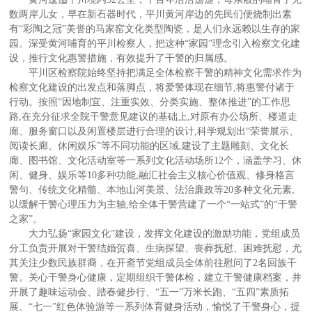
数两岸儿女，早在新石器时代，平川黄河岸边的先民们便烧制出素
有“彩陶之冠”美誉的马家窑文化类型陶瓷，是人们永远赖以生存的家
园。深受黄河哺育的平川检察人，把这种“家园”理念引入检察文化建
设，推行文化惠警措施，有效提升了干警的归属感。
平川区检察院始终坚持把满足全体检察干警的精神文化需求作为
检察文化建设的出发点和落脚点，将爱警体现在细节,将惠警付诸于
行动。按照“因地制宜、注重实效、分类实施、整体推进”的工作思
路,在充分征求全院干警意见建议的基础上,对原有办公场所、楼道走
廊、服务窗口以及闲置楼层进行合理的设计,科学规划出“荣誉展示、
阅读长廊、休闲娱乐”等不同功能的区域,建设了主题雕刻、文化长
廊、图书馆、文化活动室等一系列文化活动场所12个，涵盖学习、休
闲、健身、娱乐等10多种功能,融汇社会主义核心价值观、修身格言
警句、传统文化精髓、本地山河美景、法治廉政等20多种文化元素,
以缓解干警心理压力为主轴,给全体干警营建了一个“一站式”的“干警
之家”。
大力弘扬“家园文化”建设，发挥文化建设的激励功能，党组成员
分工负责开展对干警结婚贺喜、生病探望、丧葬抚慰、困难抚慰，尤
其关注少数民族群裔，在开斋节党组成员全体前往慰问了2名回族干
警。关心干警身心健康，定期组织干警体检，建立干警健康档案，并
开展了趣味运动会、踏春健步行、“五一”万米长跑、“五四”素质拓
展、“七一”红色体验游等一系列体育健身活动，愉悦了干警身心，提