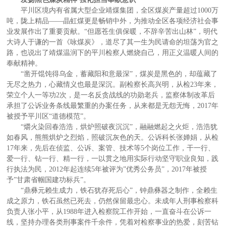
平川区境内有省属大型企业靖煤集团，全区煤炭产量超过1000万
吨，陇上精品——晶虹煤更是畅销中外，为推动全区各项经济社会事
业发展作出了重要贡献。“但愿苍生俱保暖，不辞辛苦出山林”，明代
大诗人于谦的一首《咏煤炭》，道尽了其一生为民请命的坦荡为官之
路，也说出了靖煤温润下的平川检察人燃烧自己，用正义温暖人间的
奉献精神。
“凿开馄饨得乌金，蓄藏阳和意最深”，煤炭是黑色的，却蕴藏了
无尽之热力，心藏情义也最是深沉。副检察长高兴明，从检23年来，
荣立个人一等功2次，是一名反贪战线的功勋老兵，监察体制改革后
承担了公诉业务条线最繁重的办案任务，从来都是无怨无悔，2017年
被授予平川区“道德模范”。
“爝火染回春浩浩，烘炉照破夜沉沉”，融融燃起之火炬，浩浩犹
如春风，熊熊烘炉之烈焰，照破沉灰色的天。公诉科长张婵娟，从检
17年来，先后在侦监、公诉、案管、技术等5个岗位工作，干一行、
爱一行、钻一行、精一行，一以贯之地用实际行动坚守职业良知，践
行执法为民，2012年起连续5年被评为”优秀公务员”，2017年被授
予”甘肃省帼国建功标兵”。
“鼎彝元赖生成力，铁石犹存死后心”，钟鼎彝器之制作，全赖生
成之原力，铁石虽然已死去，仍然保留最忠心。未成年人刑事检察科
负责人张小平，从1988年进入检察院工作开始，一直奋斗在公诉一
线，坚持办理各类刑事案件千余件，凭着对检察事业的热爱，刻苦钻