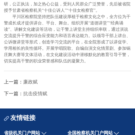
研，公正执法，加之热心公益，受到人民群众广泛赞誉，先后被省院
授予甘肃省检察机关“十佳公诉人”“十佳女检察官”。
平川区检察院坚持把队伍建设厚植于检察文化之中，全方位为干
警成长成才提供讲台、平台、舞台。组织开展“道德讲堂”“经典诵
读”、讲解文化建设等活动，让干警上讲堂主持组织串联，通过演说
交流提升干警的综合应变能力和语言表达能力。以领导干部上讲台、
公诉微讲堂等形式，创造学习交流的平台，在全院形成了以讲促学、
学用相长的良性循环。开展学唱院歌、自编自演文化情景剧、参加锅
庄舞大赛等文体活动，在文化建设活动中潜移默化的教育引导干警，
切实提高干警的职业荣誉感和队伍的凝聚力。
上一篇：
廉政赋
下一篇：
抗击疫情赋
友情链接
省级机关门户网站
全国检察机关门户网站