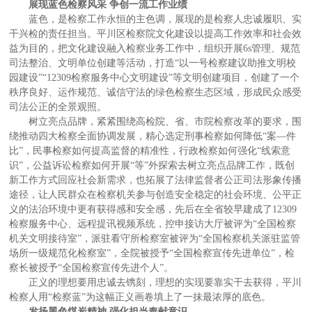
展现蓝色检察风采 争创一流工作业绩
蓝色，是检察工作永恒的主色调，展现的是检察人忠诚履职、实
干兴检的责任担当。平川区检察院文化建设以提高工作效率和社会效
益为目的，把文化建设融入检察业务工作中，组织开展6s管理、规范
司法整治、文明单位创建等活动，打造“以一号检察建议助推文明校
园建设”“12309检察服务中心文明建设”等文明创建项目，创建了一个
秩序良好、运作规范、诚信守法的绿色检察生态区域，形成民众感受
司法公正的全景观照。
树立亮点品牌，紧紧围绕高检院、省、市院检察改革的要求，围
绕推动四大检察全面协调发展，精心选定刑事检察如何降低“案—件
比”，民事检察如何提高监督的精准性，行政检察如何强化“线索意
识”，公益诉讼检察如何开展“等”外探索去树立亮点品牌工作，既创
新工作方式回应社会新需求，也拓展了法律监督者公正司法形象传播
途径，让人民群众在检察机关参与创造安全稳定的社会环境、公平正
义的法治环境中更有获得感和安全感，先后在全省较早建成了12309
检察服务中心、远程提讯视频系统，控申接访大厅被评为“全国检察
机关文明接待室”，派驻看守所检察室被评为“全国检察机关派驻监管
场所一级规范化检察室”，全院被授予“全国检察宣传先进单位”，检
察长被授予“全国检察宣传先进个人”。
正义的理想要用忠诚去镌刻，理想的实现要靠实干去获得，平川
检察人用“检察蓝”为这幅正义画卷填上了一抹最浓厚的底色。
发扬黑色煤炭精神 强化担当奉献意识