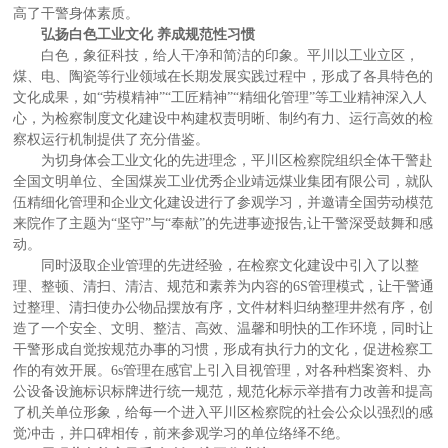
高了干警身体素质。
弘扬白色工业文化 养成规范性习惯
白色，象征科技，给人干净和简洁的印象。平川以工业立区，
煤、电、陶瓷等行业领域在长期发展实践过程中，形成了各具特色的
文化成果，如“劳模精神”“工匠精神”“精细化管理”等工业精神深入人
心，为检察制度文化建设中构建权责明晰、制约有力、运行高效的检
察权运行机制提供了充分借鉴。
为切身体会工业文化的先进理念，平川区检察院组织全体干警赴
全国文明单位、全国煤炭工业优秀企业靖远煤业集团有限公司，就队
伍精细化管理和企业文化建设进行了参观学习，并邀请全国劳动模范
来院作了主题为“坚守”与“奉献”的先进事迹报告,让干警深受鼓舞和感
动。
同时汲取企业管理的先进经验，在检察文化建设中引入了以整
理、整顿、清扫、清洁、规范和素养为内容的6S管理模式，让干警通
过整理、清扫使办公物品摆放有序，文件材料归纳整理井然有序，创
造了一个安全、文明、整洁、高效、温馨和明快的工作环境，同时让
干警形成自觉按规范办事的习惯，形成有执行力的文化，促进检察工
作的有效开展。6s管理在感官上引入目视管理，对各种档案资料、办
公设备设施标识标牌进行统一规范，规范化标示举措有力改善和提高
了机关单位形象，给每一个进入平川区检察院的社会公众以强烈的感
觉冲击，并口碑相传，前来参观学习的单位络绎不绝。