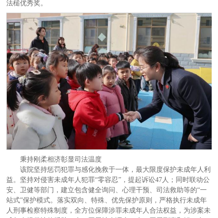
法槌优秀奖。
秉持刚柔相济彰显司法温度
该院坚持惩罚犯罪与感化挽救于一体，最大限度保护未成年人利
益。坚持对侵害未成年人犯罪“零容忍”，提起诉讼47人；同时联动公
安、卫健等部门，建立包含健全询问、心理干预、司法救助等的“一
站式”保护模式。落实双向、特殊、优先保护原则，严格执行未成年
人刑事检察特殊制度，全方位保障涉罪未成年人合法权益，为涉案未