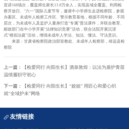
宣讲168场次，覆盖师生家长13.8万余人，实现县域全覆盖。利用检
察开放日、“六一”国际儿童节等，邀请中小学师生走进检察院，参观
办案区、未成年人检察工作区、警示教育基地，根据不同年龄、不同
层次，为未成年人及监护人量身打造“专属”普法课件，并联合教育、
邮政部门在中小学开展“法律知识竞赛”活动，联合法院开展沉浸
式“模拟法庭”活动，增强未成年人学法、知法、懂法、守法意识。
来源：甘肃省检察院政治部宣教处、未成年人检察部，靖远县检
察院
上一篇：
【检爱同行 向阳生长】酒泉敦煌：以法为盾护青苗
温情履职守初心
下一篇：
【检爱同行 向阳生长】“姣姐” 用匠心和爱心织
就“全域护未”网络
友情链接