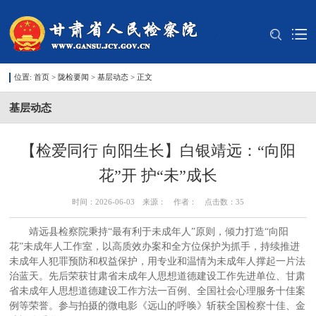
位置:
首页
>
陇检要闻
>
基层动态
> 正文
基层动态
【检爱同行 向阳生长】白银靖远：“向阳
花”开 护“未”成长
时间：2026-06-03 来源： 作者： 点击数：
35
靖远县检察院秉持“最有利于未成年人”原则，倾力打造“向阳
花”未成年人工作室，以高质效办案和全方位保护为抓手，持续推进
未成年人犯罪预防和权益保护，用专业和温情为未成年人撑起一片法
治蓝天。先后荣获甘肃省未成年人思想道德建设工作先进单位、甘肃
省未成年人思想道德建设工作方法一百例、全国社会心理服务十佳案
例等荣誉。参与拍摄的微电影《远山的呼唤》斩获全国检察十佳、金