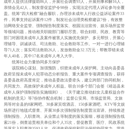
成年人提供法律援助86人，开展社会调查93人，开展刑事和解16人，
亲情会见42人，制发督促监护令98份，实现法定代理人诉讼参与全覆
盖。统筹“四大检察”融合履职，办理涉未成年人行政公益诉讼案件33
件，民事支持起诉案件12件，制发社会治理类检察建议7份，有效整
治网络安全监管、强制报告制度落实、校园法治宣传、娱乐场所监管
等领域问题，推动相关职能部门履职尽责。联合妇联、民政、教育等
部门对困境未成年人及案件被害人实施优先保护、多元帮扶，开展心
理辅导、训诫谈话、司法救助、社会救助等工作。一对一进行心理辅
导71人次；落实司法救助26人，发放救助金32.3万元；帮教罪错未成
年人40名，其中17名未成年人考入大学。
统筹社会力量协同多方保护
该院精心谋划、加强预防，织密未成年人保护网。主动向县委县
政府呈报未成年人犯罪动态分析报告、重大案件专项调查报告，获得
县委县政府高度肯定，推动县委政法委牵头，建立跨部门协同机制，
共同发力、高效保护未成年人权益。联合10多个部门会签《靖远县未
成年人保护强制报告实施细则》、《关于建立推动妇女儿童权益合作
机制的意见》等7份协作配合机制；监督公安局、市场监管局、文旅
局等对全县的8家网吧、30多家宾馆酒店、150多家酒吧、KTV等文娱
场所进行地毯式督查、开展30多次强制报告制度普法宣讲。持续推进
强制报告、入职查询、从业禁止等制度的落实落细，移送强制报告线
索21份，倒查追责相关单位和个人35次，督促教育、医疗、民政系统
等落实入职查询3593人次，促进政府保护和司法保护协同发力，营造