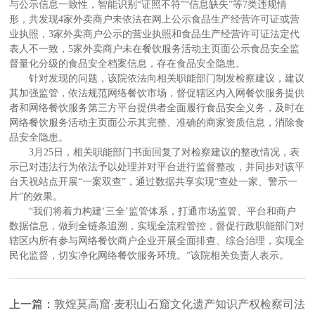
与公示信息一致性，智能识别“证照不符”“信息缺失”等7类违规情
形，共发现4家外卖商户未依法在网上公示食品生产经营许可证或营
业执照，3家外卖商户公示的营业执照和食品生产经营许可证法定代
表人不一致，5家外卖商户未在餐饮服务活动主页面公示食品安全监
督量化分级的食品安全档案信息，存在食品安全隐患。
针对发现的问题，该院依法向相关职能部门制发检察建议，建议
其加强监管，依法规范网络餐饮市场，督促辖区内入网餐饮服务提供
者和网络餐饮服务第三方平台提供者全面履行食品安全义务，及时在
网络餐饮服务活动主页面公示其完整、准确的商家资质信息，消除食
品安全隐患。
3月25日，相关职能部门书面回复了对检察建议的整改情况，表
示已对违法行为依法予以处理并对平台进行监督整改，并同步对该平
台天祝站点开展“一案双查”，通过数据共享实现“查处一家、警示一
片”的效果。
“我们将着力构建‘三全’监管体系，打通市场监管、平台和商户
数据信息，做到全链条追溯，实现全流程管控，督促行政职能部门对
辖区内所有参与网络餐饮商户企业开展全面排查、综合治理，实现全
民化监督，切实净化网络餐饮服务环境。”该院相关负责人表示。
上一篇：
敦煌莫高窟·麦积山石窟文化遗产知识产权检察司法