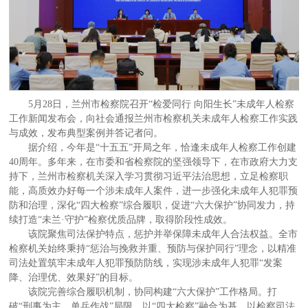
5月28日，兰州市检察院召开“检爱同行 向阳生长”未成年人检察
工作新闻发布会，向社会通报兰州市检察机关未成年人检察工作实践
与成效，发布典型案例并答记者问。
据介绍，今年是“十五五”开局之年，恰逢未成年人检察工作创建
40周年。多年来，在市委和省检察院的坚强领导下，在市政府大力支
持下，兰州市检察机关深入学习贯彻习近平法治思想，立足检察职
能，高质效办好每一个涉未成年人案件，进一步强化未成年人犯罪预
防和治理，深化“四大检察”综合履职，促进“六大保护”协同发力，持
续打造“未兰·守护”检察优质品牌，取得阶段性成效。
该院聚焦司法保护特点，惩护并举保障未成年人合法权益。全市
检察机关始终秉持“惩治与挽救并重、预防与保护同行”理念，以精准
司法处置筑牢未成年人犯罪预防防线，实现涉未成年人犯罪“发案
降、治理优、效果好”的目标。
该院完善综合履职机制，协同构建“六大保护”工作格局。打
破“刑事为主、单兵作战”局限，以“四大检察”融合为基，以检察司法