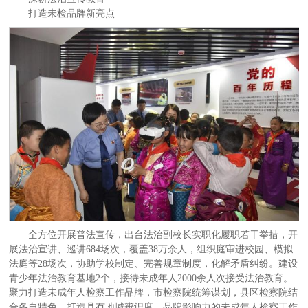
打造未检品牌新亮点
全方位开展普法宣传，出台法治副校长实职化履职若干举措，开
展法治宣讲、巡讲684场次，覆盖38万余人，组织庭审进校园、模拟
法庭等28场次，协助学校制定、完善规章制度，化解矛盾纠纷。建设
青少年法治教育基地2个，接待未成年人2000余人次接受法治教育。
聚力打造未成年人检察工作品牌，市检察院统筹谋划，县区检察院结
合各自特色，打造具有地域辨识度、品牌影响力的未成年人检察工作