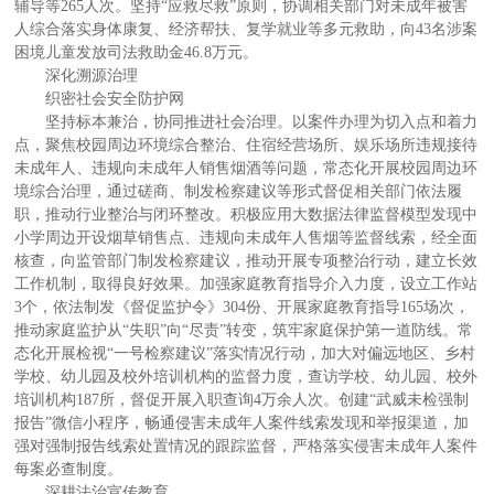
辅导等265人次。坚持“应救尽救”原则，协调相关部门对未成年被害
人综合落实身体康复、经济帮扶、复学就业等多元救助，向43名涉案
困境儿童发放司法救助金46.8万元。
深化溯源治理
织密社会安全防护网
坚持标本兼治，协同推进社会治理。以案件办理为切入点和着力
点，聚焦校园周边环境综合整治、住宿经营场所、娱乐场所违规接待
未成年人、违规向未成年人销售烟酒等问题，常态化开展校园周边环
境综合治理，通过磋商、制发检察建议等形式督促相关部门依法履
职，推动行业整治与闭环整改。积极应用大数据法律监督模型发现中
小学周边开设烟草销售点、违规向未成年人售烟等监督线索，经全面
核查，向监管部门制发检察建议，推动开展专项整治行动，建立长效
工作机制，取得良好效果。加强家庭教育指导介入力度，设立工作站
3个，依法制发《督促监护令》304份、开展家庭教育指导165场次，
推动家庭监护从“失职”向“尽责”转变，筑牢家庭保护第一道防线。常
态化开展检视“一号检察建议”落实情况行动，加大对偏远地区、乡村
学校、幼儿园及校外培训机构的监督力度，查访学校、幼儿园、校外
培训机构187所，督促开展入职查询4万余人次。创建“武威未检强制
报告”微信小程序，畅通侵害未成年人案件线索发现和举报渠道，加
强对强制报告线索处置情况的跟踪监督，严格落实侵害未成年人案件
每案必查制度。
深耕法治宣传教育