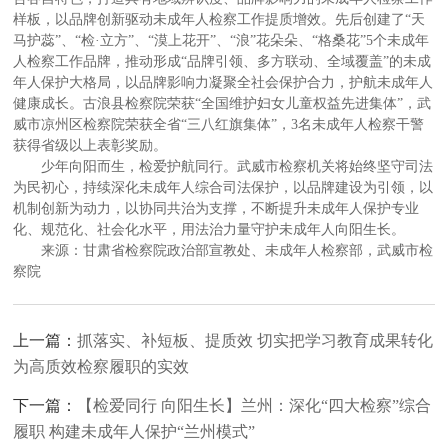
样板，以品牌创新驱动未成年人检察工作提质增效。先后创建了“天
马护蕊”、“检·立方”、“漠上花开”、“浪”花朵朵、“格桑花”5个未成年
人检察工作品牌，推动形成“品牌引领、多方联动、全域覆盖”的未成
年人保护大格局，以品牌影响力凝聚全社会保护合力，护航未成年人
健康成长。古浪县检察院荣获“全国维护妇女儿童权益先进集体”，武
威市凉州区检察院荣获全省“三八红旗集体”，3名未成年人检察干警
获得省级以上表彰奖励。
少年向阳而生，检爱护航同行。武威市检察机关将始终坚守司法
为民初心，持续深化未成年人综合司法保护，以品牌建设为引领，以
机制创新为动力，以协同共治为支撑，不断提升未成年人保护专业
化、规范化、社会化水平，用法治力量守护未成年人向阳生长。
来源：甘肃省检察院政治部宣教处、未成年人检察部，武威市检
察院
上一篇：
抓落实、补短板、提质效 切实把学习教育成果转化
为高质效检察履职的实效
下一篇：
【检爱同行 向阳生长】兰州：深化“四大检察”综合
履职 构建未成年人保护“兰州模式”