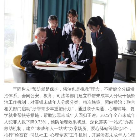
牢固树立“预防就是保护，惩治也是挽救”理念，不断健全分级矫
治体系。会同公安、教育、司法等部门建立罪错未成年人分级干预矫
治工作机制，对罪错未成年人分级分类、精准施策、靶向矫治；联合
相关部门启动“涉罪青少年重塑计划”，通过亲子沟通、心理辅导、复
学就业帮扶等措施，帮助涉罪未成年人回归正途。2025年全市未成年
人犯罪人数下降9.73%，预防治理效果初显。深化落实“一站式”办案
救助机制，建立“未成年人一站式”办案场所、爱心驿站等阵地4个，
推行“检察官+司法社工+心理专家”工作机制，开展涉案未成年人心理